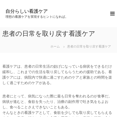
コ
ン
自分らしい看護ケア
テ
理想の看護ケアを実現するヒントになれば。
ン
ツ
へ
患者の日常を取り戻す看護ケア
ス
キ
ッ
ホーム
患者の日常を取り戻す看護ケア
プ
看護ケアは、患者の日常生活の妨げになっている病状をできるだけ
緩和し、これまでの生活を取り戻してもらうための援助である。看
護ケアには、病院内で快適に過ごすためのケアと家族との時間を楽
しく過ごすためのケアがある。
患者にとって、病気になった際に最も日常を奪われるのが食事だ。
病状が進むと、食欲を失ったり、治療の副作用で吐き気をもよお
し、食べることさえできないこともある。
そんなときの看護ケアとして、食欲を少しでも取り戻してもらえる