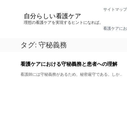
コ
ン
サイトマップ
テ
自分らしい看護ケア
ン
理想の看護ケアを実現するヒントになれば。
ツ
看護ケアにお
へ
ス
タグ:
守秘義務
キ
ッ
プ
看護ケアにおける守秘義務と患者への理解
看護師には守秘義務があるため、秘密厳守である。しか…