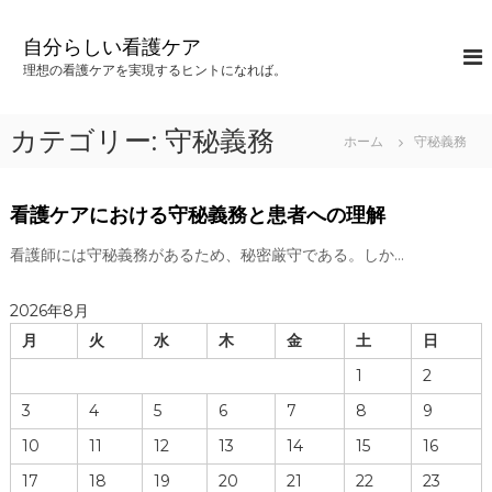
コ
ン
自分らしい看護ケア
テ
理想の看護ケアを実現するヒントになれば。
ン
ツ
へ
カテゴリー:
守秘義務
ホーム
守秘義務
ス
キ
ッ
看護ケアにおける守秘義務と患者への理解
プ
看護師には守秘義務があるため、秘密厳守である。しか…
2026年8月
月
火
水
木
金
土
日
1
2
3
4
5
6
7
8
9
10
11
12
13
14
15
16
17
18
19
20
21
22
23